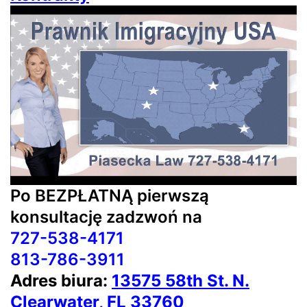
Po BEZPŁATNĄ pierwszą
konsultację zadzwoń na
727-538-4171
813-786-3911
Adres biura:
13575 58th St. N.
Clearwater, FL 33760