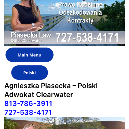
Agnieszka Piasecka – Polski
Adwokat Clearwater
813-786-3911
727-538-4171