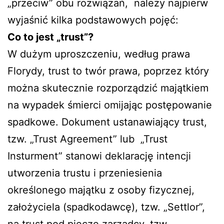
„przeciw” obu rozwiązań, należy najpierw
wyjaśnić kilka podstawowych pojęć:
Co to jest „trust”?
W dużym uproszczeniu, według prawa
Florydy, trust to twór prawa, poprzez który
można skutecznie rozporządzić majątkiem
na wypadek śmierci omijając postępowanie
spadkowe. Dokument ustanawiający trust,
tzw. „Trust Agreement” lub „Trust
Insturment” stanowi deklarację intencji
utworzenia trustu i przeniesienia
określonego majątku z osoby fizycznej,
założyciela (spadkodawcę), tzw. „Settlor”,
na trust pod pieczę zarządcy, tzw.